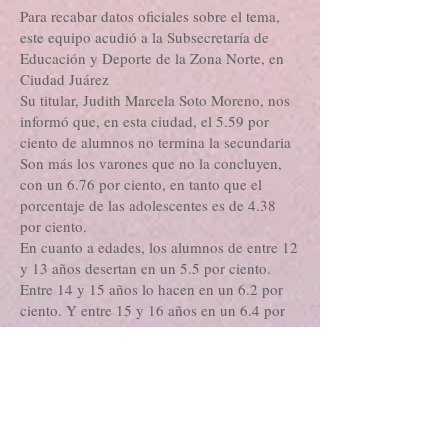
Para recabar datos oficiales sobre el tema,
este equipo acudió a la Subsecretaría de
Educación y Deporte de la Zona Norte, en
Ciudad Juárez
Su titular, Judith Marcela Soto Moreno, nos
informó que, en esta ciudad, el 5.59 por
ciento de alumnos no termina la secundaria
Son más los varones que no la concluyen,
con un 6.76 por ciento, en tanto que el
porcentaje de las adolescentes es de 4.38
por ciento.
En cuanto a edades, los alumnos de entre 12
y 13 años desertan en un 5.5 por ciento.
Entre 14 y 15 años lo hacen en un 6.2 por
ciento. Y entre 15 y 16 años en un 6.4 por
ciento.
La funcionaria agregó que en el caso de la
educación preparatoria, de cada 100
estudiantes 35 no concluyen este nivel
escolar. En el mismo sentido, en este lugar
fronterizo solo 4 de cada 10 jóvenes