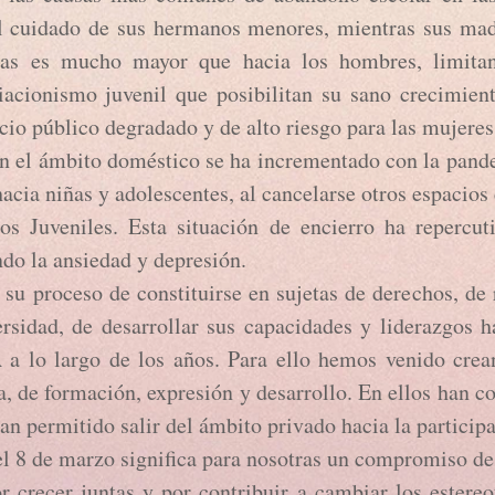
l cuidado de sus hermanos menores, mientras sus madr
llas es mucho mayor que hacia los hombres, limita
iacionismo juvenil que posibilitan su sano crecimien
cio público degradado y de alto riesgo para las muje
 el ámbito doméstico se ha incrementado con la pand
acia niñas y adolescentes, al cancelarse otros espacios
os Juveniles. Esta situación de encierro ha repercut
do la ansiedad y depresión.
su proceso de constituirse en sujetas de derechos, de 
rsidad, de desarrollar sus capacidades y liderazgos h
A
a lo largo de los años. Para ello hemos venido crea
, de formación, expresión y desarrollo. En ellos han c
an permitido salir del ámbito privado hacia la participa
 de marzo significa para nosotras un compromiso de 
r crecer juntas y por contribuir a cambiar los estereo