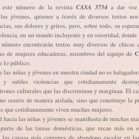
CASA 3754
te número de la revista
a dar voz 
las jóvenes, quienes a través de diversos textos no
cias, sus dolores y gritos, pero, sobre todo, su esper
violencia, en un mundo incluyente y en sororidad, dond
e número encontrarán textos muy diversos de chicas 
C
omo de mujeres educadoras, miembros del equipo de
e lo público.
las niñas y jóvenes en nuestra ciudad no es halagadora
 y sutiles violencias que cotidianamente destru
rones culturales que las discriminan y marginan. El ca
 no ocurre de manera aislada, sino que constituye la p
ias que cotidianamente viven muchas mujeres.
acia las niñas y jóvenes se manifiesta de muchas ma
eparto de las tareas domésticas, que recae más en e
 las causas más comunes de abandono escolar en las