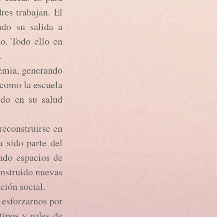
es trabajan. El
ndo su salida a
to. Todo ello en
res.
emia, generando
 como la escuela
ido en su salud
reconstruirse en
a sido parte del
ndo espacios de
onstruido nuevas
ción social.
esforzarnos por
tipos y roles de