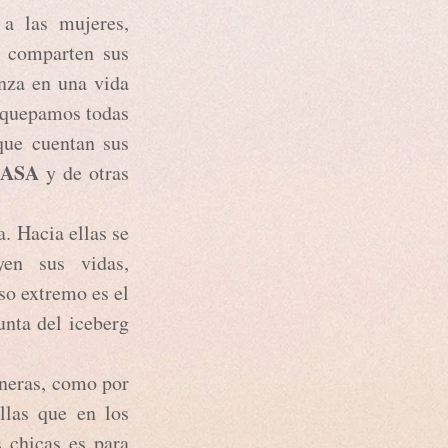
a las mujeres,
s comparten sus
anza en una vida
e quepamos todas
que cuentan sus
ASA
y de otras
. Hacia ellas se
yen sus vidas,
so extremo es el
unta del iceberg
neras, como por
llas que en los
 chicas es para