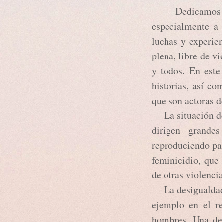
Dedicamos es
especialmente a 
luchas y experien
plena, libre de 
y todos. En est
historias, así c
que son actoras d
La situación de 
dirigen grandes
reproduciendo pat
feminicidio, que
de otras violenc
La desigualdad h
ejemplo en el r
hombres. Una de