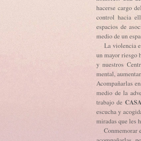
hacerse cargo de
control hacia e
espacios de asoc
medio de un espa
La violencia en
un mayor riesgo h
y nuestros Centr
mental, aumentan
Acompañarlas en 
medio de la adve
CAS
trabajo de
escucha y acogida
miradas que les h
Conmemorar el 8
acompañarlas, po